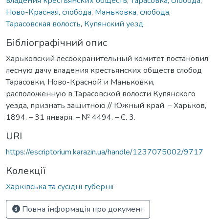
владения крестьянских обществ
,
Тарасовка, слобода
,
Ново-Красная, слобода
,
Маньковка, слобода
,
Тарасовская волость
,
Купянский уезд
Бібліографічний опис
Харьковский лесоохранительный комитет постановил
лесную дачу владения крестьянских обществ слобод
Тарасовки, Ново-Красной и Маньковки,
расположенную в Тарасовской волости Купянского
уезда, признать защитною // Южный край. – Харьков,
1894. – 31 января. – № 4494. – С. 3.
URI
https://escriptorium.karazin.ua/handle/1237075002/9717
Колекції
Харківська та сусідні губернії
Повна інформація про документ