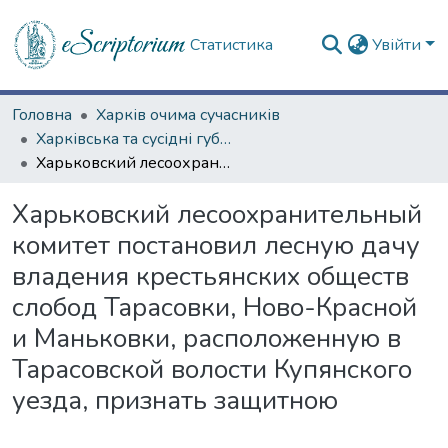
Статистика
Увійти
Головна
Харків очима сучасників
Харківська та сусідні губернії
Харьковский лесоохранительный комитет постановил лесную дачу владения крестьянских обществ слобод Тарасовки, Ново-Красной и Маньковки, расположенную в Тарасовской волости Купянского уезда, признать защитною
Харьковский лесоохранительный
комитет постановил лесную дачу
владения крестьянских обществ
слобод Тарасовки, Ново-Красной
и Маньковки, расположенную в
Тарасовской волости Купянского
уезда, признать защитною