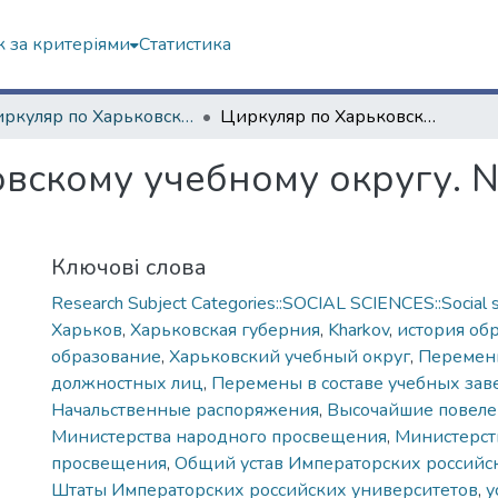
 за критеріями
Статистика
"Циркуляр по Харьковскому учебному округу" (1861—1916 гг.)
Циркуляр по Харьковскому учебному округу. № 14. – 30 июля 1863 года
вскому учебному округу. №
Ключові слова
Research Subject Categories::SOCIAL SCIENCES::Social s
Харьков
,
Харьковская губерния
,
Kharkov
,
история об
образование
,
Харьковский учебный округ
,
Перемены
должностных лиц
,
Перемены в составе учебных за
Начальственные распоряжения
,
Высочайшие повеле
Министерства народного просвещения
,
Министерст
просвещения
,
Общий устав Императорских российс
Штаты Императорских российских университетов
,
у