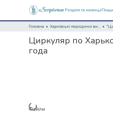
Розділи та колекції
Пошук
Головна
Харківські періодичні видання
Циркуляр по Харько
года
Вантажиться...
Файли