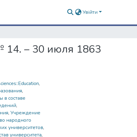
Увійти
 14. – 30 июля 1863
ciences::Education
,
разования
,
 в составе
ведений
,
ния
,
Учреждение
во народного
ких университетов
,
став университета
,