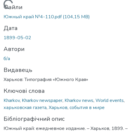
Вантажиться...
Файли
Южный край №4-110.pdf
(104,15 MB)
Дата
1899-05-02
Автори
б/а
Видавець
Харьков: Типография «Южного Края»
Ключові слова
Kharkov
,
Kharkov newspaper
,
Kharkov news
,
World events
,
харьковская газета
,
Харьков
,
события в мире
Бібліографічний опис
Южный край: ежедневное издание. – Харьков, 1899. –