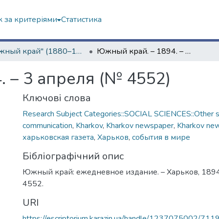
 за критеріями
Статистика
"Южный край" (1880–1919 гг.)
Южный край. – 1894. – 3 апреля (№ 4552)
 – 3 апреля (№ 4552)
Ключові слова
Research Subject Categories::SOCIAL SCIENCES::Other so
communication
,
Kharkov
,
Kharkov newspaper
,
Kharkov ne
харьковская газета
,
Харьков
,
события в мире
Бібліографічний опис
Южный край: ежедневное издание. – Харьков, 1894.
4552.
URI
https://escriptorium.karazin.ua/handle/1237075002/711