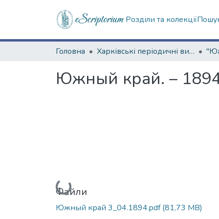
Розділи та колекції
Пошук
Головна
Харківські періодичні видання
Южный край. – 1894.
Вантажиться...
Файли
Южный край 3_04.1894.pdf
(81,73 MB)