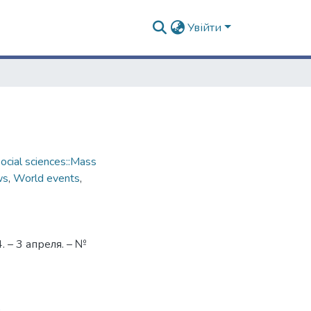
Увійти
cial sciences::Mass
ws
,
World events
,
 – 3 апреля. – №
9