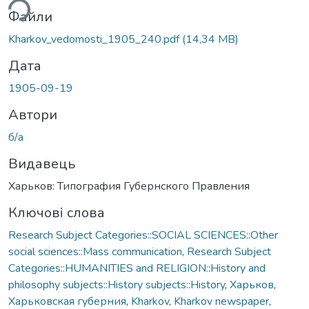
ься...
Файли
Kharkov_vedomosti_1905_240.pdf
(14,34 MB)
Дата
1905-09-19
Автори
б/а
Видавець
Харьков: Типография Губернского Правления
Ключові слова
Research Subject Categories::SOCIAL SCIENCES::Other
social sciences::Mass communication
,
Research Subject
Categories::HUMANITIES and RELIGION::History and
philosophy subjects::History subjects::History
,
Харьков
,
Харьковская губерния
,
Kharkov
,
Kharkov newspaper
,