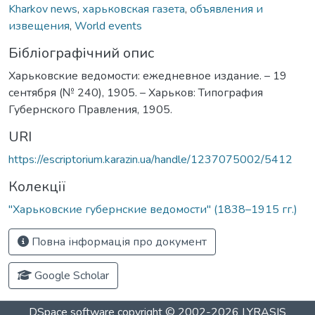
Kharkov news
,
харьковская газета
,
объявления и
извещения
,
World events
Бібліографічний опис
Харьковские ведомости: ежедневное издание. – 19
сентября (№ 240), 1905. – Харьков: Типография
Губернского Правления, 1905.
URI
https://escriptorium.karazin.ua/handle/1237075002/5412
Колекції
"Харьковские губернские ведомости" (1838–1915 гг.)
Повна інформація про документ
Google Scholar
DSpace software
copyright © 2002-2026
LYRASIS