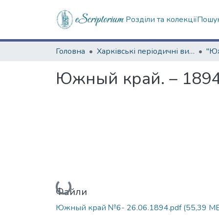
Розділи та колекції
Пошук
Головна
Харківські періодичні видання
Южный край. – 1894
Вантажиться...
Файли
Южный край №6- 26.06.1894.pdf
(55,39 M