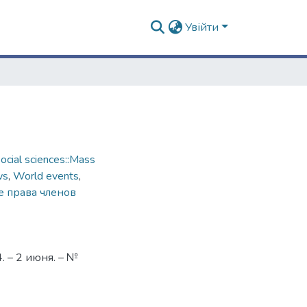
Увійти
cial sciences::Mass
ws
,
World events
,
 права членов
 – 2 июня. – №