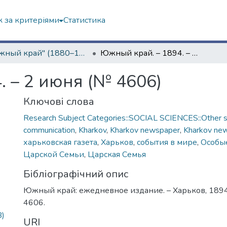
 за критеріями
Статистика
"Южный край" (1880–1919 гг.)
Южный край. – 1894. – 2 июня (№ 4606)
. – 2 июня (№ 4606)
Ключові слова
Research Subject Categories::SOCIAL SCIENCES::Other so
communication
,
Kharkov
,
Kharkov newspaper
,
Kharkov ne
харьковская газета
,
Харьков
,
события в мире
,
Особые
Царской Семьи
,
Царская Семья
Бібліографічний опис
Южный край: ежедневное издание. – Харьков, 1894.
4606.
B)
URI