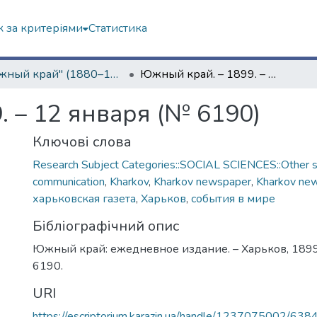
 за критеріями
Статистика
"Южный край" (1880–1919 гг.)
Южный край. – 1899. – 12 января (№ 6190)
 – 12 января (№ 6190)
Ключові слова
Research Subject Categories::SOCIAL SCIENCES::Other so
communication
,
Kharkov
,
Kharkov newspaper
,
Kharkov ne
харьковская газета
,
Харьков
,
события в мире
Бібліографічний опис
Южный край: ежедневное издание. – Харьков, 1899.
6190.
URI
https://escriptorium.karazin.ua/handle/1237075002/638