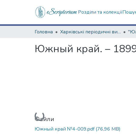
Розділи та колекції
Пошук
Головна
Харківські періодичні видання
Южный край. – 1899.
Вантажиться...
Файли
Южный край №4-009.pdf
(76,96 MB)