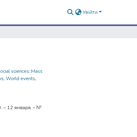
Увійти
cial sciences::Mass
ws
,
World events
,
 – 12 января. – №
4