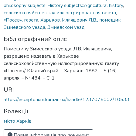
philosophy subjects::History subjects::Agricultural history
,
сельскохозяйственная иллюстрированная газета
,
«Посев», газета
,
Харьков
,
Илляшевич Л.В., помещик
Змиевского уезда
,
Змиевской уезд
Бібліографічний опис
Помещику Змиевского уезда. Л.В. Илляшевичу,
разрешено издавать в Харькове
сельскохозяйственную иллюстрированную газету
«Посев» // Южный край. – Харьков, 1882. – 5 (16)
апреля. – № 434. – С. 1.
URI
https://escriptorium.karazin.ua/handle/1237075002/10533
Колекції
місто Харків
Повна інформація про документ