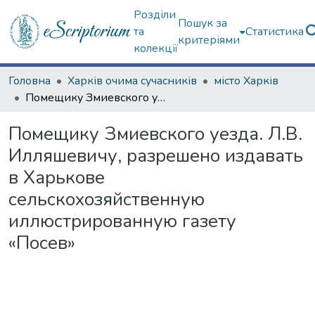
Розділи
Пошук за
та
Статистика
критеріями
колекції
Головна
Харків очима сучасників
місто Харків
Помещику Змиевского уезда. Л.В. Илляшевичу, разрешено издавать в Харькове сельскохозяйственную иллюстрированную газету «Посев»
Помещику Змиевского уезда. Л.В.
Илляшевичу, разрешено издавать
в Харькове
сельскохозяйственную
иллюстрированную газету
«Посев»