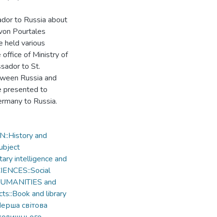
ador to Russia about
 von Pourtales
 held various
 office of Ministry of
sador to St.
tween Russia and
e presented to
ermany to Russia.
::History and
ubject
ary intelligence and
IENCES::Social
:HUMANITIES and
ts::Book and library
ерша світова