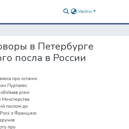
Увійти
оворы в Петербурге
го посла в России
алеса про останні
фон Пурталес
обіймав різні
і Міністерства
ий послом до
Росії з Францією
 вручив
оту про