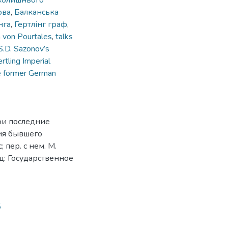
колишнього
ова
,
Балканська
нга
,
Гертлінг граф
,
h von Pourtales
,
talks
S.D. Sazonov’s
rtling Imperial
e former German
ои последние
ия бывшего
 пер. с нем. М.
д: Государственное
5