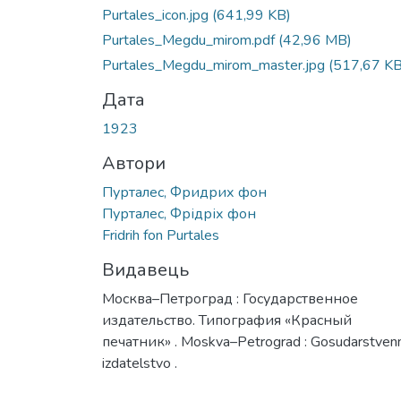
Purtales_icon.jpg
(641,99 KB)
Purtales_Megdu_mirom.pdf
(42,96 MB)
Purtales_Megdu_mirom_master.jpg
(517,67 KB
Дата
1923
Автори
Пурталес, Фридрих фон
Пурталес, Фрідріх фон
Fridrih fon Purtales
Видавець
Москва–Петроград : Государственное
издательство. Типография «Красный
печатник» . Moskva–Petrograd : Gosudarstven
izdatelstvo .