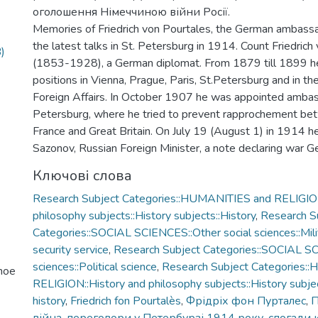
оголошення Німеччиною війни Росії.
Memories of Friedrich von Pourtales, the German ambass
the latest talks in St. Petersburg in 1914. Count Friedrich
)
(1853-1928), a German diplomat. From 1879 till 1899 he
positions in Vienna, Prague, Paris, St.Petersburg and in the
Foreign Affairs. In October 1907 he was appointed ambas
Petersburg, where he tried to prevent rapprochement be
France and Great Britain. On July 19 (August 1) in 1914 h
Sazonov, Russian Foreign Minister, a note declaring war G
Ключові слова
Research Subject Categories::HUMANITIES and RELIGION
philosophy subjects::History subjects::History
,
Research S
Categories::SOCIAL SCIENCES::Other social sciences::Milit
security service
,
Research Subject Categories::SOCIAL SC
sciences::Political science
,
Research Subject Categories:
noe
RELIGION::History and philosophy subjects::History subjec
history
,
Friedrich fon Pourtalès
,
Фрідріх фон Пурталес
,
П