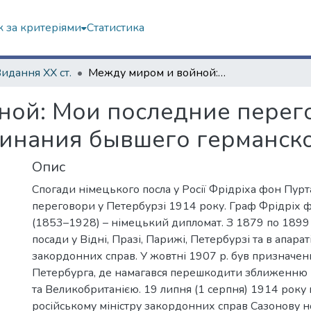
 за критеріями
Статистика
Видання ХХ ст.
Между миром и войной: Мои последние переговоры в Петербурге в 1914 году. Воспоминания бывшего германского посла в России
ной: Мои последние перег
минания бывшего германско
Опис
Спогади німецького посла у Росії Фрідріха фон Пурт
переговори у Петербурзі 1914 року. Граф Фрідріх 
(1853–1928) – німецький дипломат. З 1879 по 1899 
посади у Відні, Празі, Парижі, Петербурзі та в апарат
закордонних справ. У жовтні 1907 р. був призначен
Петербурга, де намагався перешкодити зближенню 
та Великобританією. 19 липня (1 серпня) 1914 року
російському міністру закордонних справ Сазонову н