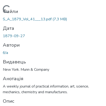
Вантажиться...
Файли
S_A_1879_Vol_41___13.pdf
(7,3 MB)
Дата
1879-09-27
Автори
б/а
Видавець
New York. Munn & Company
Анотація
A weekly journal of practical information, art, science,
mechanics, chemistry and manufactures.
Опис