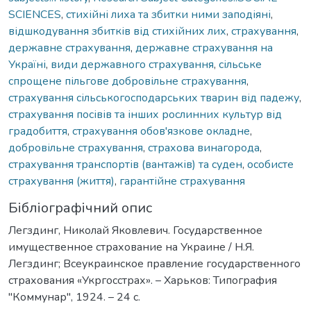
SCIENCES
,
стихійні лиха та збитки ними заподіяні
,
відшкодування збитків від стихійних лих
,
страхування
,
державне страхування
,
державне страхування на
Україні
,
види державного страхування
,
сільське
спрощене пільгове добровільне страхування
,
страхування сільськогосподарських тварин від падежу
,
страхування посівів та інших рослинних культур від
градобиття
,
страхування обов'язкове окладне
,
добровільне страхування
,
страхова винагорода
,
страхування транспортів (вантажів) та суден
,
особисте
страхування (життя)
,
гарантійне страхування
Бібліографічний опис
Легздинг, Николай Яковлевич. Государственное
имущественное страхование на Украине / Н.Я.
Легздинг; Всеукраинское правление государственного
страхования «Укргосстрах». – Харьков: Типография
"Коммунар", 1924. – 24 с.