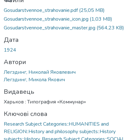
Вантажиться...
Файли
Gosudarstvennoe_strahovanie.pdf
(25,05 MB)
Gosudarstvennoe_strahovanie_icon.jpg
(1,03 MB)
Gosudarstvennoe_strahovanie_master.jpg
(564,23 KB)
Дата
1924
Автори
Легздинг, Николай Яковлевич
Легздинг, Микола Якович
Видавець
Харьков : Типография «Коммунар»
Ключові слова
Research Subject Categories::HUMANITIES and
RELIGION::History and philosophy subjects::History
subjects::History
,
Research Subject Categories::SOCIAL