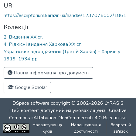
URI
https://escriptorium.karazin.ua/handle/1237075002/1861
Колекції
2. Видання ХХ ст.
4. Рідкісні видання Харкова ХХ ст.
Українське відродження (Третій Харків) – Харків у
1919–1934 рр.
Повна інформація про документ
Google Scholar
DSpace software
copyright © 2002-2026
LYRASIS
Цей контент доступний на умовах ліцензії
Creative
Commons «Attribution-NonCommercial» 4.0 Всесвітня
.
Налаштування
Налаштування
Зворотній
куків
доступності
зв'язок