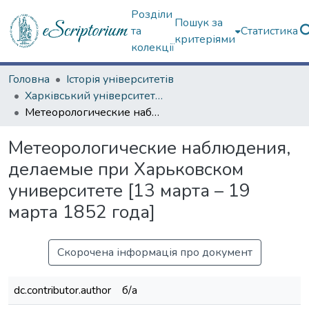
Розділи
Пошук за
та
Статистика
критеріями
колекції
Головна
Історія університетів
Харківський університет (сторінками періодичних видань)
Метеорологические наблюдения, делаемые при Харьковском университете [13 марта – 19 марта 1852 года]
Метеорологические наблюдения,
делаемые при Харьковском
университете [13 марта – 19
марта 1852 года]
Скорочена інформація про документ
dc.contributor.author
б/а