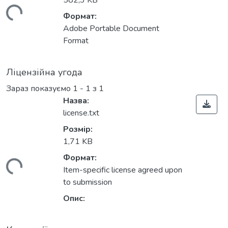
582,3 KB
антажиться...
Формат:
Adobe Portable Document
Format
Ліцензійна угода
Зараз показуємо
1 - 1 з 1
Назва:
license.txt
Розмір:
1,71 KB
Формат:
антажиться...
Item-specific license agreed upon
to submission
Опис: