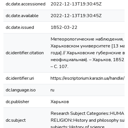
dc.date.accessioned
2022-12-13T19:30:45Z
dc.date.available
2022-12-13T19:30:45Z
dc.date.issued
1852-03-22
Метеорологические наблюдения, 
Харьковском университете [13 мар
dc.identifier.citation
года] // Харьковские губернские ве
неофициальная). – Харьков, 1852. –
– С. 107.
dc.identifier.uri
https://escriptorium.karazin.ua/hand
dc.language.iso
ru
dc.publisher
Харьков
Research Subject Categories::HUMAN
dc.subject
RELIGION::History and philosophy subj
subjects::History of science