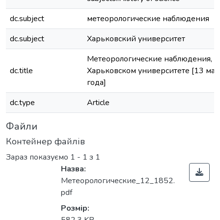
dc.subject
метеорологические наблюдения
dc.subject
Харьковский университет
Метеорологические наблюдения, 
dc.title
Харьковском университете [13 мар
года]
dc.type
Article
Файли
Контейнер файлів
Зараз показуємо
1 - 1 з 1
Назва:
Метеорологические_12_1852.
pdf
Розмір: