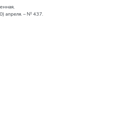
енная,
0) апреля. – № 437.
9