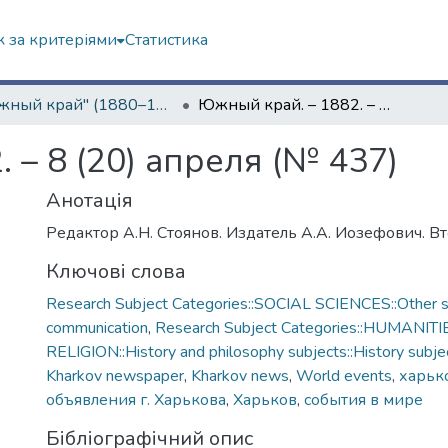
 за критеріями
Статистика
"Южный край" (1880–1919 гг.)
Южный край. – 1882. – 8 (20) апреля (№ 437)
 – 8 (20) апреля (№ 437)
Анотація
Редактор А.Н. Стоянов. Издатель А.А. Иозефович. В
Ключові слова
Research Subject Categories::SOCIAL SCIENCES::Other so
communication
,
Research Subject Categories::HUMANITI
RELIGION::History and philosophy subjects::History subjec
Kharkov newspaper
,
Kharkov news
,
World events
,
харько
объявления г. Харькова
,
Харьков
,
события в мире
Бібліографічний опис