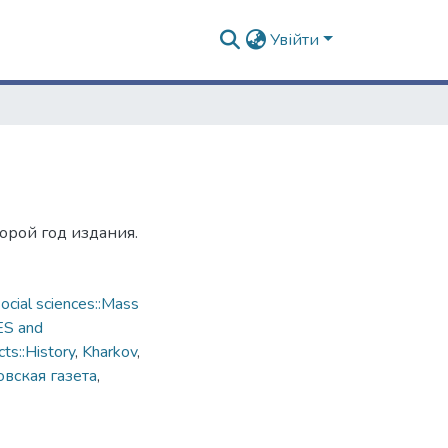
Увійти
торой год издания.
cial sciences::Mass
ES and
ts::History
,
Kharkov
,
вская газета
,