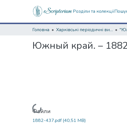
Розділи та колекції
Пошук
Головна
Харківські періодичні видання
Южный край. – 1882.
Вантажиться...
Файли
1882-437.pdf
(40,51 MB)