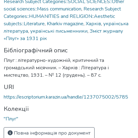
Research Subject Categories::SOCIAL SCIENCES::Other
social sciences::Mass communication
,
Research Subject
Categories::HUMANITIES and RELIGION::Aesthetic
subjects::Literature
,
Kharkiv magazine
,
Харків
,
українська
література
,
українські письменники
,
Зміст журналу
«Плуг» за 1931 рік
Бібліографічний опис
Плуг : літературно-художній, критичний та
громадський місячник. – Харків : Література і
мистецтво, 1931. – № 12 (грудень). – 87 с.
URI
https://escriptorium.karazin.ua/handle/1237075002/5785
Колекції
"Плуг"
Повна інформація про документ