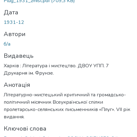
Вантажиться...
Plug_1931_zmist.pdf
(709,3 KB)
Дата
1931-12
Автори
б/а
Видавець
Харків : Література і мистецтво. ДВОУ УПП. 7
Друкарня ім. Фрунзе.
Анотація
Літературно-мистецький критичний та громадсько-
політичний місячник Всеукраїнської спілки
пролетарсько-селянських письменників «Плуг». VII рік
видання.
Ключові слова