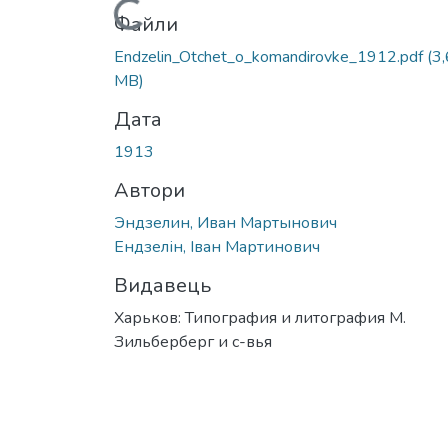
Вантажиться...
Файли
Endzelin_Otchet_o_komandirovke_1912.pdf
(3
MB)
Дата
1913
Автори
Эндзелин, Иван Мартынович
Ендзелін, Іван Мартинович
Видавець
Харьков: Типография и литография М.
Зильберберг и с-вья