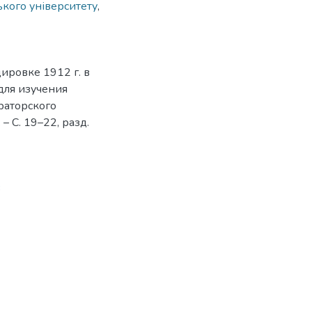
ького університету
,
ировке 1912 г. в
для изучения
раторского
– С. 19–22, разд.
3