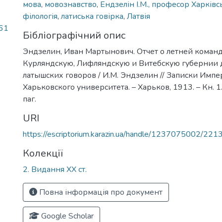
мова
,
мовознавство
,
Ендзелін І.М., професор Харківс
філологія
,
латиська говірка
,
Латвія
,61
Бібліографічний опис
Эндзелин, Иван Мартынович. Отчет о летней команд
Курляндскую, Лифляндскую и Витебскую губернии 
латышских говоров / И.М. Эндзелин // Записки Импе
Харьковского университета. – Харьков, 1913. – Кн. 1. 
паг.
URI
https://escriptorium.karazin.ua/handle/1237075002/221
Колекції
2. Видання ХХ ст.
Повна інформація про документ
Google Scholar