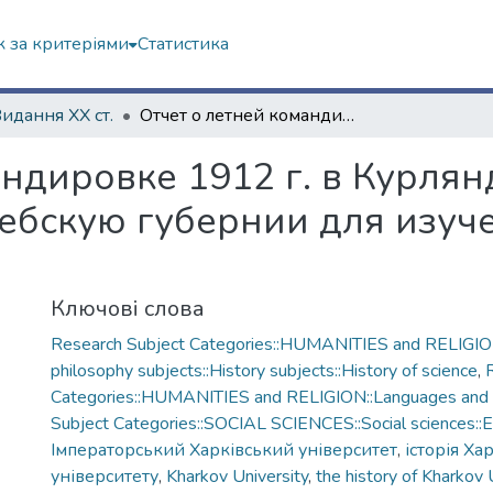
 за критеріями
Статистика
Видання ХХ ст.
Отчет о летней командировке 1912 г. в Курляндскую, Лифляндскую и Витебскую губернии для изучения латышских говоров
андировке 1912 г. в Курлян
ебскую губернии для изуч
Ключові слова
Research Subject Categories::HUMANITIES and RELIGION
philosophy subjects::History subjects::History of science
,
Categories::HUMANITIES and RELIGION::Languages and li
Subject Categories::SOCIAL SCIENCES::Social sciences::E
Імператорський Харківський університет
,
історія Ха
університету
,
Kharkov University
,
the history of Kharkov 