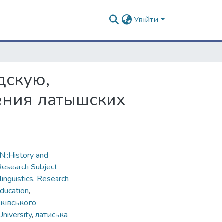
Увійти
дскую,
ения латышских
::History and
Research Subject
nguistics
,
Research
ducation
,
рківського
University
,
латиська