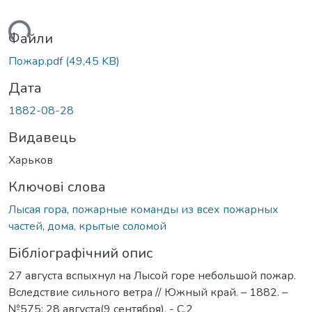
житься...
Файли
Пожар.pdf
(49,45 KB)
Дата
1882-08-28
Видавець
Харьков
Ключові слова
Лысая гора
,
пожарные команды из всех пожарных
частей
,
дома, крытые соломой
Бібліографічний опис
27 августа вспыхнул на Лысой горе небольшой пожар.
Вследствие сильного ветра // Южный край. – 1882. –
№575: 28 августа(9 сентября). - С.2