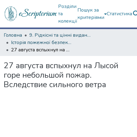
Розділи
Пошук за
та
Статистика
критеріями
колекції
Головна
9. Рідкісні та цінні видання
Історія пожежної безпеки (сторінками періодичних видань)
27 августа вспыхнул на Лысой горе небольшой пожар. Вследствие сильного ветра
27 августа вспыхнул на Лысой
горе небольшой пожар.
Вследствие сильного ветра