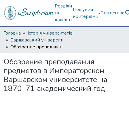
Розділи
Пошук за
та
Статистика
критеріями
колекції
Головна
Історія університетів
Варшавський університет (до 200-річчя)
Обозрение преподавания предметов в Императорском Варшавском университете на 1870–71 академический год
Обозрение преподавания
предметов в Императорском
Варшавском университете на
1870–71 академический год