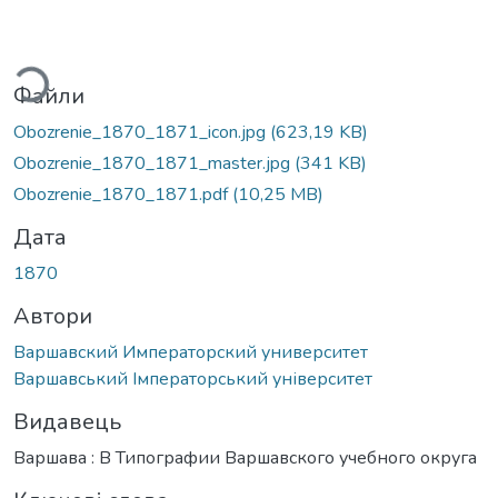
ться...
Файли
Obozrenie_1870_1871_icon.jpg
(623,19 KB)
Obozrenie_1870_1871_master.jpg
(341 KB)
Obozrenie_1870_1871.pdf
(10,25 MB)
Дата
1870
Автори
Варшавский Императорский университет
Варшавський Імператорський університет
Видавець
Варшава : В Типографии Варшавского учебного округа