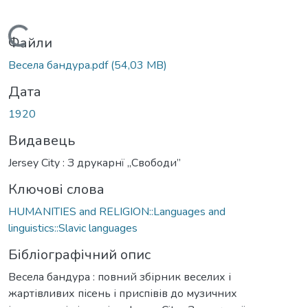
Вантажиться...
Файли
Весела бандура.pdf
(54,03 MB)
Дата
1920
Видавець
Jersey City : З друкарнї „Свободи”
Ключові слова
HUMANITIES and RELIGION::Languages and
linguistics::Slavic languages
Бібліографічний опис
Весела бандура : повний збірник веселих і
жартівливих пісень і приспівів до музичних