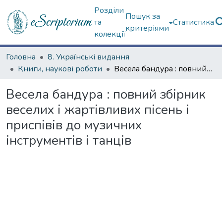
Розділи
Пошук за
та
Статистика
критеріями
колекції
Головна
8. Українські видання
Книги, наукові роботи
Весела бандура : повний збірник веселих і жартівливих пісень і приспівів до музичних інструментів і танців
Весела бандура : повний збірник
веселих і жартівливих пісень і
приспівів до музичних
інструментів і танців