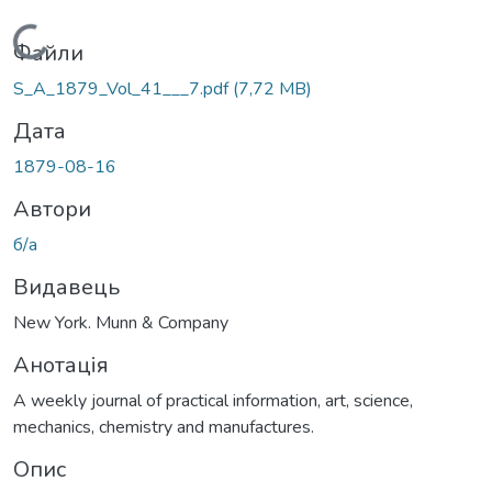
Вантажиться...
Файли
S_A_1879_Vol_41___7.pdf
(7,72 MB)
Дата
1879-08-16
Автори
б/а
Видавець
New York. Munn & Company
Анотація
A weekly journal of practical information, art, science,
mechanics, chemistry and manufactures.
Опис