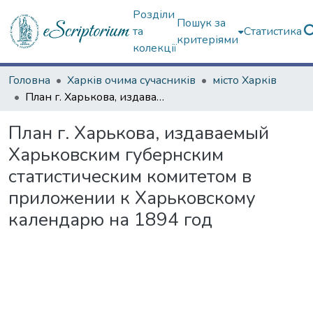
Розділи
Пошук за
та
Статистика
критеріями
колекції
Головна
Харків очима сучасників
місто Харків
План г. Харькова, издаваемый Харьковским губернским статистическим комитетом в приложении к Харьковскому календарю на 1894 год
План г. Харькова, издаваемый
Харьковским губернским
статистическим комитетом в
приложении к Харьковскому
календарю на 1894 год