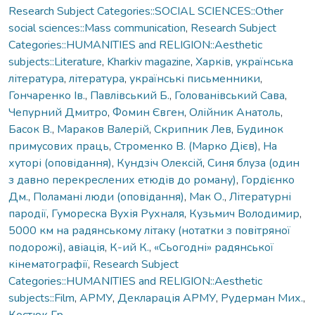
Research Subject Categories::SOCIAL SCIENCES::Other
social sciences::Mass communication
,
Research Subject
Categories::HUMANITIES and RELIGION::Aesthetic
subjects::Literature
,
Kharkiv magazine
,
Харків
,
українська
література
,
література
,
українські письменники
,
Гончаренко Ів.
,
Павлівський Б.
,
Голованівський Сава
,
Чепурний Дмитро
,
Фомин Євген
,
Олійник Анатоль
,
Басок В.
,
Мараков Валерій
,
Скрипник Лев
,
Будинок
примусових праць
,
Строменко В. (Марко Дієв)
,
На
хуторі (оповідання)
,
Кундзіч Олексій
,
Синя блуза (один
з давно перекреслених етюдів до роману)
,
Гордієнко
Дм.
,
Поламані люди (оповідання)
,
Мак О.
,
Літературні
пародії
,
Гумореска Вухія Рухналя
,
Кузьмич Володимир
,
5000 км на радянському літаку (нотатки з повітряної
подорожі)
,
авіація
,
К-ий К.
,
«Сьогодні» радянської
кінематографії
,
Research Subject
Categories::HUMANITIES and RELIGION::Aesthetic
subjects::Film
,
АРМУ
,
Декларація АРМУ
,
Рудерман Мих.
,
Костюк Гр.