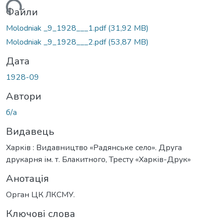
ться...
Файли
Molodniak _9_1928___1.pdf
(31,92 MB)
Molodniak _9_1928___2.pdf
(53,87 MB)
Дата
1928-09
Автори
б/а
Видавець
Харків : Видавництво «Радянське село». Друга
друкарня ім. т. Блакитного, Тресту «Харків-Друк»
Анотація
Орган ЦК ЛКСМУ.
Ключові слова