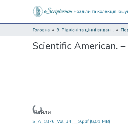
Розділи та колекції
Пошук
Головна
9. Рідкісні та цінні видання
Scientific American. –
Вантажиться...
Файли
S_A_1876_Vol_34___9.pdf
(8,01 MB)