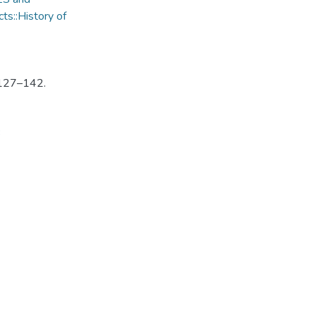
ts::History of
. 127–142.
3