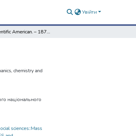
Увійти
Scientific American. – 1876. – Vol. 34, № 9
hanics, chemistry and
ого національного
cial sciences::Mass
ES and