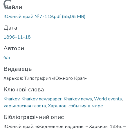
Вантажиться...
Файли
Южный край №7-119.pdf
(55,08 MB)
Дата
1896-11-18
Автори
б/а
Видавець
Харьков: Типография «Южного Края»
Ключові слова
Kharkov
,
Kharkov newspaper
,
Kharkov news
,
World events
,
харьковская газета
,
Харьков
,
события в мире
Бібліографічний опис
Южный край: ежедневное издание. – Харьков, 1896. –