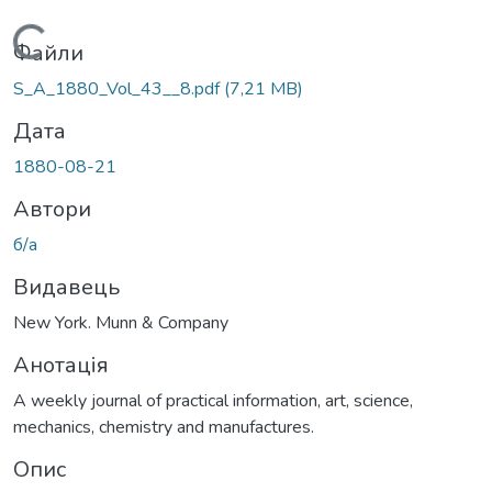
Вантажиться...
Файли
S_A_1880_Vol_43__8.pdf
(7,21 MB)
Дата
1880-08-21
Автори
б/а
Видавець
New York. Munn & Company
Анотація
A weekly journal of practical information, art, science,
mechanics, chemistry and manufactures.
Опис