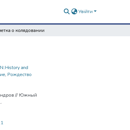
Увійти
етка о колядовании
::History and
ие
,
Рождество
сандров // Южный
.
21