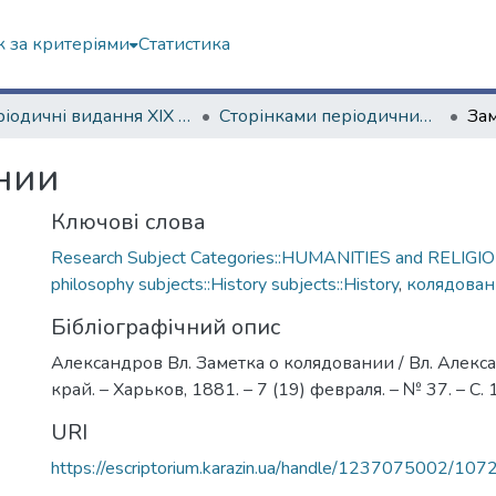
 за критеріями
Статистика
Періодичні видання ХІХ ст.
Сторінками періодичних видань ХІХ ст.
Зам
нии
Ключові слова
Research Subject Categories::HUMANITIES and RELIGION
philosophy subjects::History subjects::History
,
колядован
Бібліографічний опис
Александров Вл. Заметка о колядовании / Вл. Алек
край. – Харьков, 1881. – 7 (19) февраля. – № 37. – С. 1
URI
https://escriptorium.karazin.ua/handle/1237075002/107