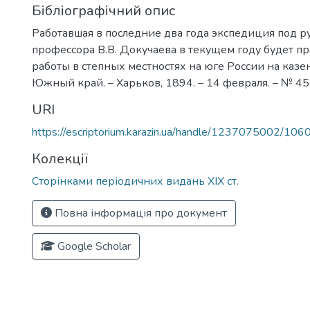
Бібліографічний опис
Работавшая в последние два года экспедиция под р
профессора В.В. Докучаева в текущем году будет п
работы в степных местностях на юге России на казе
Южный край. – Харьков, 1894. – 14 февраля. – № 4507
URI
https://escriptorium.karazin.ua/handle/1237075002/106
Колекції
Сторінками періодичних видань ХІХ ст.
Повна інформація про документ
Google Scholar