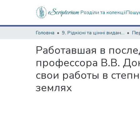
Розділи та колекції
Пошук
Головна
9. Рідкісні та цінні видання
Работавшая в после
профессора В.В. До
свои работы в степ
землях