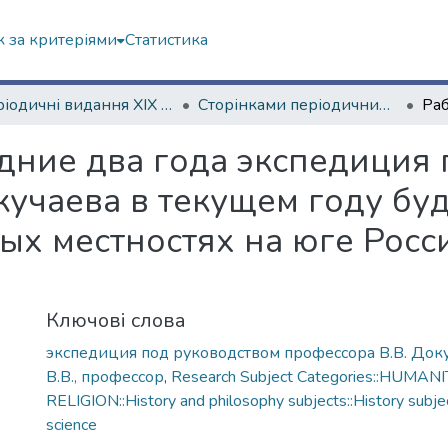
 за критеріями
Статистика
Періодичні видання ХІХ ст.
Сторінками періодичних видань ХІХ ст.
дние два года экспедиция
кучаева в текущем году бу
ных местностях на юге Росс
Ключові слова
экспедиция под руководством профессора В.В. Док
В.В., профессор
,
Research Subject Categories::HUMANI
RELIGION::History and philosophy subjects::History subjec
science