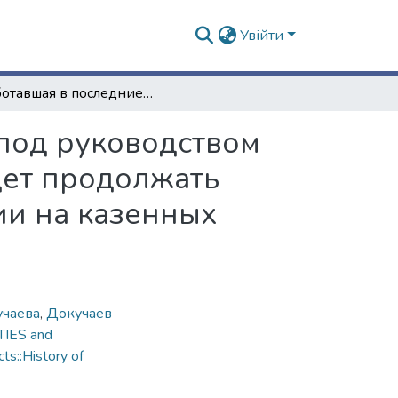
Увійти
Работавшая в последние два года экспедиция под руководством профессора В.В. Докучаева в текущем году будет продолжать свои работы в степных местностях на юге России на казенных землях
 под руководством
дет продолжать
ии на казенных
учаева
,
Докучаев
TIES and
ts::History of