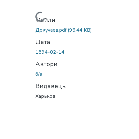
Вантажиться...
Файли
Докучаев.pdf
(95,44 KB)
Дата
1894-02-14
Автори
б/а
Видавець
Харьков