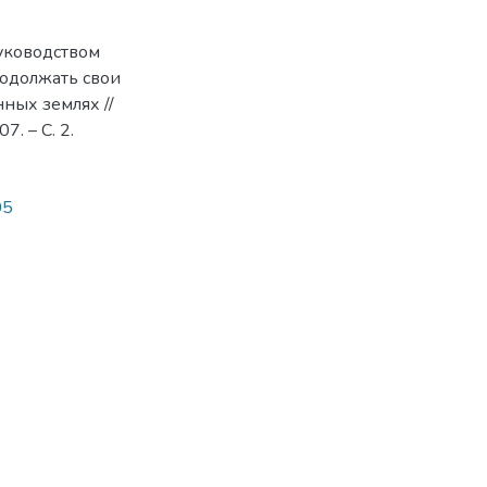
уководством
родолжать свои
нных землях //
. – С. 2.
05