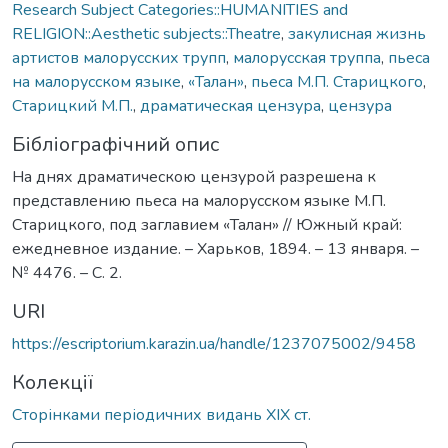
Research Subject Categories::HUMANITIES and
RELIGION::Aesthetic subjects::Theatre
,
закулисная жизнь
артистов малорусских трупп
,
малорусская труппа
,
пьеса
на малорусском языке
,
«Талан»
,
пьеса М.П. Старицкого
,
Старицкий М.П.
,
драматическая цензура
,
цензура
Бібліографічний опис
На днях драматическою цензурой разрешена к
представлению пьеса на малорусском языке М.П.
Старицкого, под заглавием «Талан» // Южный край:
ежедневное издание. – Харьков, 1894. – 13 января. –
№ 4476. – С. 2.
URI
https://escriptorium.karazin.ua/handle/1237075002/9458
Колекції
Сторінками періодичних видань ХІХ ст.