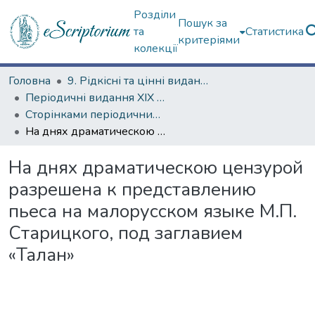
Розділи
Пошук за
та
Статистика
критеріями
колекції
Головна
9. Рідкісні та цінні видання
Періодичні видання ХІХ ст.
Сторінками періодичних видань ХІХ ст.
На днях драматическою цензурой разрешена к представлению пьеса на малорусском языке М.П. Старицкого, под заглавием «Талан»
На днях драматическою цензурой
разрешена к представлению
пьеса на малорусском языке М.П.
Старицкого, под заглавием
«Талан»