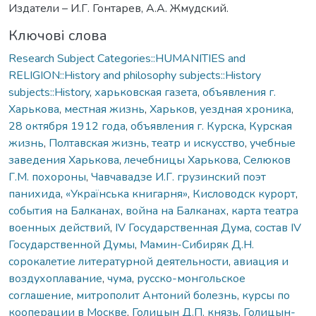
Издатели – И.Г. Гонтарев, А.А. Жмудский.
Ключові слова
Research Subject Categories::HUMANITIES and
RELIGION::History and philosophy subjects::History
subjects::History
,
харьковская газета
,
объявления г.
Харькова
,
местная жизнь
,
Харьков
,
уездная хроника
,
28 октября 1912 года
,
объявления г. Курска
,
Курская
жизнь
,
Полтавская жизнь
,
театр и искусство
,
учебные
заведения Харькова
,
лечебницы Харькова
,
Селюков
Г.М. похороны
,
Чавчавадзе И.Г. грузинский поэт
панихида
,
«Українська книгарня»
,
Кисловодск курорт
,
события на Балканах
,
война на Балканах
,
карта театра
военных действий
,
IV Государственная Дума
,
состав IV
Государственной Думы
,
Мамин-Сибиряк Д.Н.
сорокалетие литературной деятельности
,
авиация и
воздухоплавание
,
чума
,
русско-монгольское
соглашение
,
митрополит Антоний болезнь
,
курсы по
кооперации в Москве
,
Голицын Д.П. князь
,
Голицын-