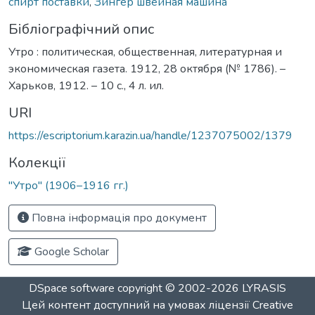
спирт поставки
,
Зингер швейная машина
Бібліографічний опис
Утро : политическая, общественная, литературная и
экономическая газета. 1912, 28 октября (№ 1786). –
Харьков, 1912. – 10 с., 4 л. ил.
URI
https://escriptorium.karazin.ua/handle/1237075002/1379
Колекції
"Утро" (1906–1916 гг.)
Повна інформація про документ
Google Scholar
DSpace software
copyright © 2002-2026
LYRASIS
Цей контент доступний на умовах ліцензії
Creative