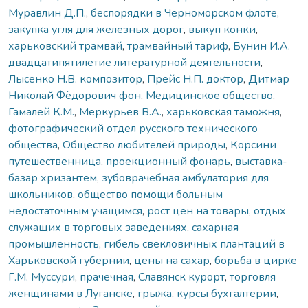
Муравлин Д.П.
,
беспорядки в Черноморском флоте
,
закупка угля для железных дорог
,
выкуп конки
,
харьковский трамвай
,
трамвайный тариф
,
Бунин И.А.
двадцатипятилетие литературной деятельности
,
Лысенко Н.В. композитор
,
Прейс Н.П. доктор
,
Дитмар
Николай Фёдорович фон
,
Медицинское общество
,
Гамалей К.М.
,
Меркурьев В.А.
,
харьковская таможня
,
фотографический отдел русского технического
общества
,
Общество любителей природы
,
Корсини
путешественница
,
проекционный фонарь
,
выставка-
базар хризантем
,
зубоврачебная амбулатория для
школьников
,
общество помощи больным
недостаточным учащимся
,
рост цен на товары
,
отдых
служащих в торговых заведениях
,
сахарная
промышленность
,
гибель свекловичных плантаций в
Харьковской губернии
,
цены на сахар
,
борьба в цирке
Г.М. Муссури
,
прачечная
,
Славянск курорт
,
торговля
женщинами в Луганске
,
грыжа
,
курсы бухгалтерии
,