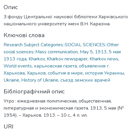
Опис
З фонду Центральної наукової бібліотеки Харківського
національного університету імені В.Н. Каразіна.
Ключові слова
Research Subject Categories::SOCIAL SCIENCES::Other
social sciences::Mass communication
,
May 5, 1913
,
5 мая
1913 года
,
Kharkov
,
Kharkov newspaper
,
Kharkov news
,
World events
,
харьковская газета
,
объявления г.
Харькова
,
Харьков
,
события в мире
,
история Украины
,
Ukraine
,
History of Ukraine
,
съезд земских врачей
Бібліографічний опис
Утро : ежедневная политическая, общественная,
литературная и экономическая газета. 1913, 5 мая (№
1954). – Харьков, 1913. – 10 с., 4 л. ил.
URI