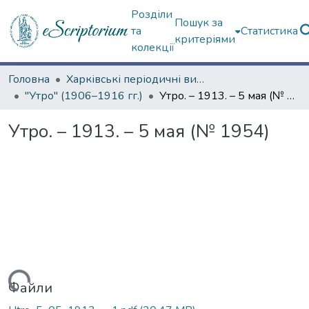
Розділи
Пошук за
та
Статистика
критеріями
колекції
Головна
Харківські періодичні видання
"Утро" (1906–1916 гг.)
Утро. – 1913. – 5 мая (№ 1954)
Утро. – 1913. – 5 мая (№ 1954)
ажиться...
Файли