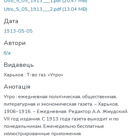
Utro_5_05_1913___1.pdf
(20,47 MB)
Utro_5_05_1913___2.pdf
(13,04 MB)
Дата
1913-05-05
Автори
б/а
Видавець
Харьков : Т-во газ. «Утро»
Анотація
Утро : ежедневная политическая, общественная,
литературная и экономическая газета. – Харьков,
1906–1916. – Ежедневная. Редактор А.А. Жмудский.
VII год издания. С 1913 года газета выходит и по
понедельникам. Еженедельно бесплатные
иллюстрированные приложения.