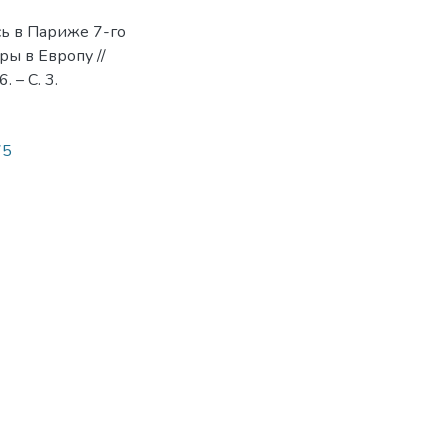
ь в Париже 7-го
ы в Европу //
 – С. 3.
75