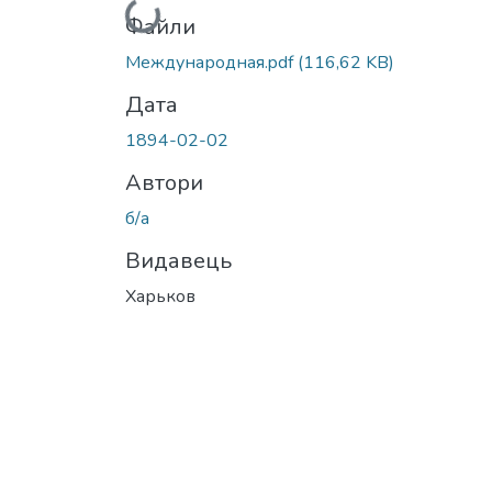
Вантажиться...
Файли
Международная.pdf
(116,62 KB)
Дата
1894-02-02
Автори
б/а
Видавець
Харьков