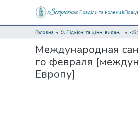
Розділи та колекції
Пошук
Головна
9. Рідкісні та цінні видання
Международная сан
го февраля [между
Европу]