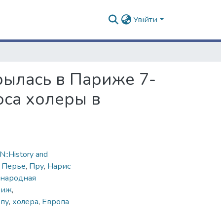
Увійти
ылась в Париже 7-
са холеры в
::History and
,
Перье
,
Пру
,
Нарис
народная
риж
,
опу
,
холера
,
Европа