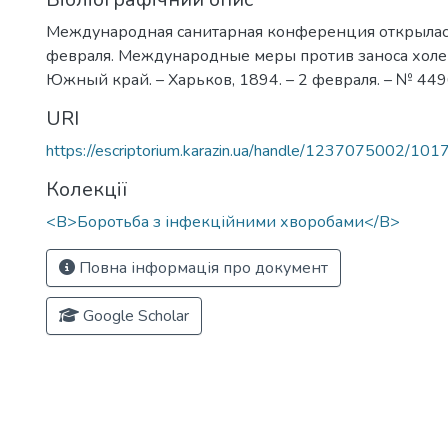
Международная санитарная конференция открылас
февраля. Международные меры против заноса холер
Южный край. – Харьков, 1894. – 2 февраля. – № 4496.
URI
https://escriptorium.karazin.ua/handle/1237075002/101
Колекції
<B>Боротьба з інфекційними хворобами</B>
Повна інформація про документ
Google Scholar