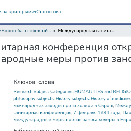
 за критеріями
Статистика
<B>Боротьба з інфекційними хворобами</B>
Международная санитарная конференция открылась в Париже 7-го февраля [международные меры против заноса холеры в Европу]
итарная конференция откр
народные меры против зано
Ключові слова
Research Subject Categories::HUMANITIES and RELIGION
philosophy subjects::History subjects::History of medicine
міжнародних заходів проти холери в Європі
,
Между
санитарная конференция
,
7 февраля 1894 года
,
Па
международные меры против заноса холеры в Евр
Бібліографічний опис