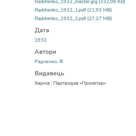
Radchenko_1932_master.jpg
(332,98 KB)
Radchenko_1932_1.pdf
(21,93 MB)
Radchenko_1932_2.pdf
(27,27 MB)
Дата
1932
Автори
Радченко, Ф.
Видавець
Харків : Партвидав «Пролетар»