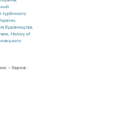
Україна
,
ький
о турбінного
України
,
рія будівництва
,
aine
,
History of
рківського
о. – Харків :
2