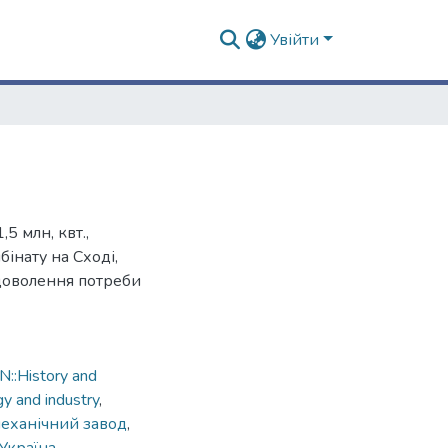
Увійти
5 млн, квт.,
інату на Сході,
доволення потреби
::History and
gy and industry
,
еханічний завод
,