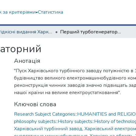
 за критеріями
Статистика
4. Рідкісні видання Харкова ХХ ст.
Перший турбогенераторний
аторний
Анотація
"Пуск Харківського турбінного заводу потужністю в 1,
будівництво великого електромашинобудівного комб
реконструкція чинних заводів значно підвищать за
нашої країни на велике електроустатковання".
Ключові слова
Research Subject Categories::HUMANITIES and RELIGION
philosophy subjects::History subjects::History of technolo
Харківський турбінний завод
,
Харківський електром