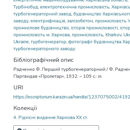
енергетичне машинобудування
,
Харківська область
,
Турбінобуд
,
електротехнічна промисловість
,
Харківс
турбогенераторний завод
,
будівництво Харківськог
заводу
,
електрифікація
,
залізобетон
,
промисловість 
промислове будівництво
,
історія промисловості
,
істо
промисловість м. Харкова
,
промисловість
,
Kharkov
,
Ukr
Ukraine
,
турбогенератор
,
фотографії будівництва Ха
турбогенераторного заводу
Бібліографічний опис
Радченко Ф. Перший турбогенераторний / Ф. Радченк
Партвидав «Пролетар», 1932. – 109 с.: іл.
URI
https://escriptorium.karazin.ua/handle/1237075002/419
Колекції
4. Рідкісні видання Харкова ХХ ст.