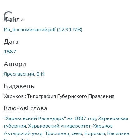
Вантажиться...
Файли
Из_воспоминаний.pdf
(12,91 MB)
Дата
1887
Автори
Ярославский, В.И.
Видавець
Харьков : Типография Губернского Правления
Ключові слова
"Харьковский Календарь" на 1887 год
,
Харьковская
губерния
,
Харьковский университет
,
Харьков
,
Ахтырский уезд
,
Тростянец, село
,
Боромля
,
Васильев