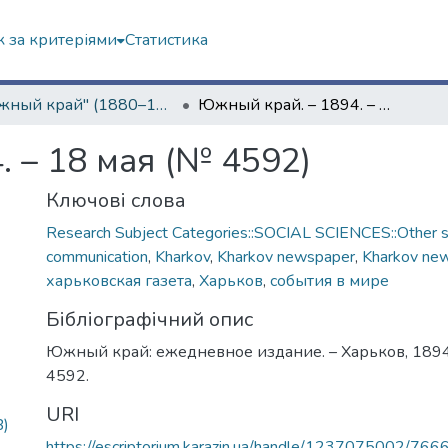
 за критеріями
Статистика
"Южный край" (1880–1919 гг.)
Южный край. – 1894. – 18 мая (№ 4592)
 – 18 мая (№ 4592)
Ключові слова
Research Subject Categories::SOCIAL SCIENCES::Other so
communication
,
Kharkov
,
Kharkov newspaper
,
Kharkov ne
харьковская газета
,
Харьков
,
события в мире
Бібліографічний опис
Южный край: ежедневное издание. – Харьков, 1894.
4592.
URI
B)
https://escriptorium.karazin.ua/handle/1237075002/766