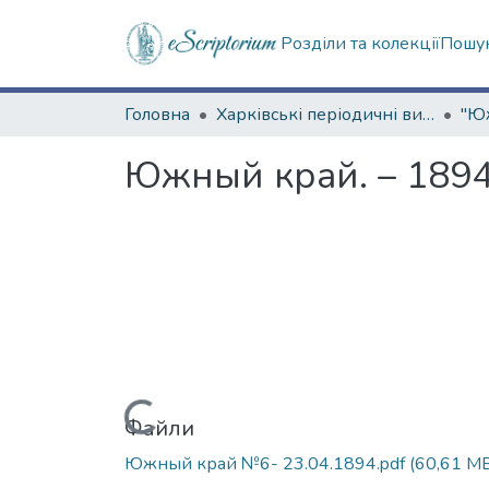
Розділи та колекції
Пошук
Головна
Харківські періодичні видання
Южный край. – 1894.
Вантажиться...
Файли
Южный край №6- 23.04.1894.pdf
(60,61 M