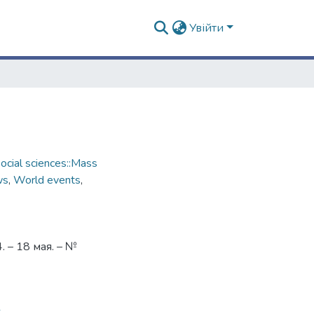
Увійти
cial sciences::Mass
ws
,
World events
,
 – 18 мая. – №
6