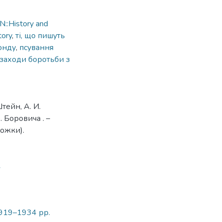
::History and
tory
,
ті, що пишуть
онду
,
псування
заходи боротьби з
тейн, А. И.
. Боровича . –
ложки).
1
1919–1934 рр.