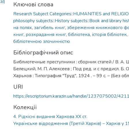
KB)
Ключові слова
Research Subject Categories::HUMANITIES and RELIGION
philosophy subjects::History subjects::Book and library his
на полях
,
загибель книг
,
збереження книжкового ф
книг
,
розкрадання книг
,
бібліотека
,
історія бібліотек
,
бібліотечною злочинністю
Бібліографічний опис
Библиотечные преступники : сборник статей / В. А. Ш
Белецкий, М. П. Алексеев ; Под ред. и с предисл. Б. О
Харьков : Типография "Труд", 1924 . – 99 с. – (Без об
URI
https://escriptorium.karazin.ua/handle/1237075002/421
Колекції
4. Рідкісні видання Харкова ХХ ст.
Українське відродження (Третій Харків) – Харків у 