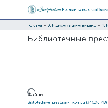
Розділи та колекції
Пошук
Головна
9. Рідкісні та цінні видання
Библиотечные прест
Вантажиться...
Файли
Bibliotechnye_prestupniki_icon.jpg
(340,96 KB)