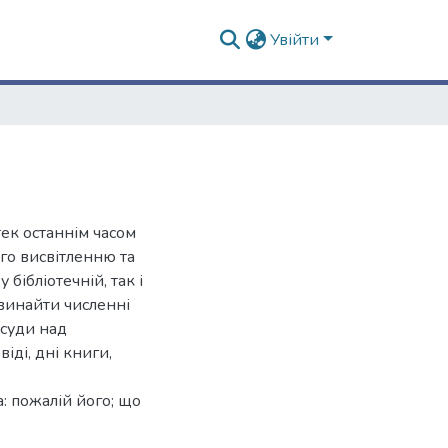
Увійти
тек останнім часом
ого висвітленню та
бібліотечній, так і
 винайти численні
 суди над
іді, дні книги,
: пожалій його; що