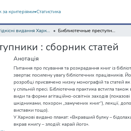
 за критеріями
Статистика
4. Рідкісні видання Харкова ХХ ст.
Библиотечные преступники : сборник статей
упники : сборник статей
Анотація
Питання про псування та розкрадання книг із бібліо
звертає посилену увагу бібліотечних працівників. Й
розробці присвячено низку монографій та статей як у 
у спільній пресі. Бібліотечна практика встигла також
види та форми агітаційно-освітніх заходів (показові
шкідниками, похорон „замучених книг”), лекції, допов
виставки тощо).
У Харкові видано плакат: «Вкравший булку – бідолаха
вкрав книгу – злодій: карай його».