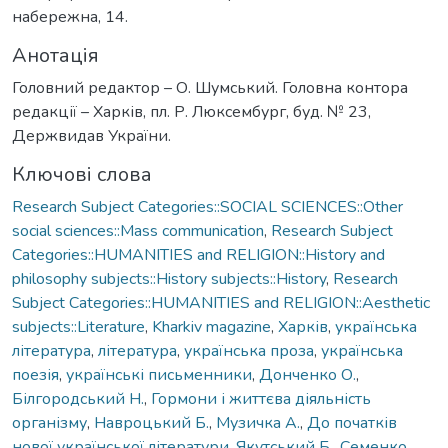
набережна, 14.
Анотація
Головний редактор – О. Шумський. Головна контора
редакції – Харків, пл. Р. Люксембург, буд. № 23,
Держвидав України.
Ключові слова
Research Subject Categories::SOCIAL SCIENCES::Other
social sciences::Mass communication
,
Research Subject
Categories::HUMANITIES and RELIGION::History and
philosophy subjects::History subjects::History
,
Research
Subject Categories::HUMANITIES and RELIGION::Aesthetic
subjects::Literature
,
Kharkiv magazine
,
Харків
,
українська
література
,
література
,
українська проза
,
українська
поезія
,
українські письменники
,
Донченко О.
,
Білгородський Н.
,
Гормони і життєва діяльність
організму
,
Навроцький Б.
,
Музичка А.
,
До початків
нової української літератури
,
Якутський Б.
,
Семенко