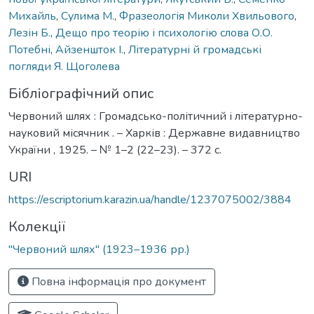
Михайль
,
Сулима М.
,
Фразеологія Миколи Хвильового
,
Лезін Б.
,
Дещо про теорію і психологію слова О.О.
Потебні
,
Айзеншток І.
,
Літературні й громадські
погляди Я. Щоголева
Бібліографічний опис
Червоний шлях : Громадсько-політичний і літературно-
науковий місячник . – Харків : Державне видавництво
України , 1925. – № 1–2 (22–23). – 372 с.
URI
https://escriptorium.karazin.ua/handle/1237075002/3884
Колекції
"Червоний шлях" (1923–1936 рр.)
Повна інформація про документ