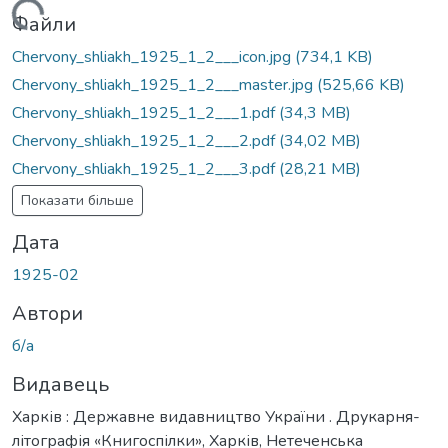
ажиться...
Файли
Chervony_shliakh_1925_1_2___icon.jpg
(734,1 KB)
Chervony_shliakh_1925_1_2___master.jpg
(525,66 KB)
Chervony_shliakh_1925_1_2___1.pdf
(34,3 MB)
Chervony_shliakh_1925_1_2___2.pdf
(34,02 MB)
Chervony_shliakh_1925_1_2___3.pdf
(28,21 MB)
Показати більше
Дата
1925-02
Автори
б/а
Видавець
Харків : Державне видавництво України . Друкарня-
літографія «Книгоспілки», Харків, Нетеченська