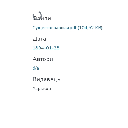
Вантажиться...
Файли
Существовавшая.pdf
(104,52 KB)
Дата
1894-01-28
Автори
б/а
Видавець
Харьков