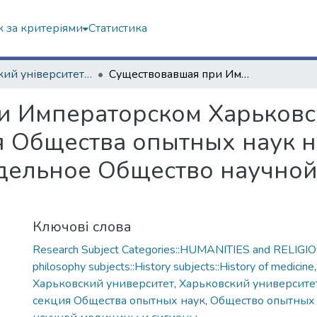
 за критеріями
Статистика
Харківський університет (сторінками періодичних видань)
Существовавшая при Императорском Харьковском университете медицинская секция Общества опытных наук недавно преобразована в отдельное Общество научной медицины и гигиены
и Императорском Харьковс
я Общества опытных наук 
тдельное Общество научно
Ключові слова
Research Subject Categories::HUMANITIES and RELIGION
philosophy subjects::History subjects::History of medicine
Харьковский университет
,
Харьковский университе
секция Общества опытных наук
,
Общество опытных