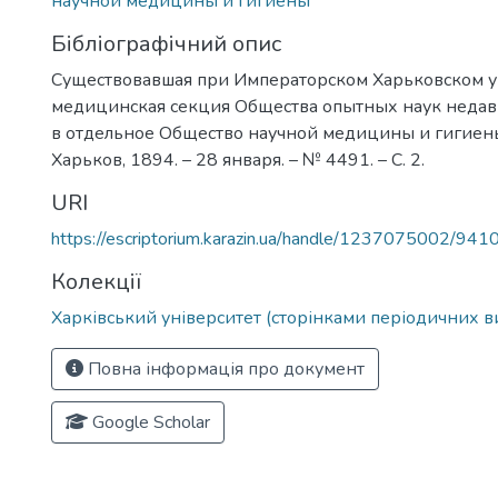
научной медицины и гигиены
Бібліографічний опис
Существовавшая при Императорском Харьковском у
медицинская секция Общества опытных наук недав
в отдельное Общество научной медицины и гигиены
Харьков, 1894. – 28 января. – № 4491. – С. 2.
URI
https://escriptorium.karazin.ua/handle/1237075002/941
Колекції
Харківський університет (сторінками періодичних в
Повна інформація про документ
Google Scholar