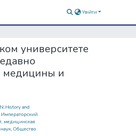
Увійти
ком университете
недавно
й медицины и
::History and
,
Императорский
т
,
медицинская
 наук
,
Общество