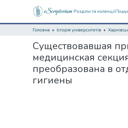
Розділи та колекції
Пошук
Головна
Історія університетів
Существовавшая пр
медицинская секци
преобразована в о
гигиены