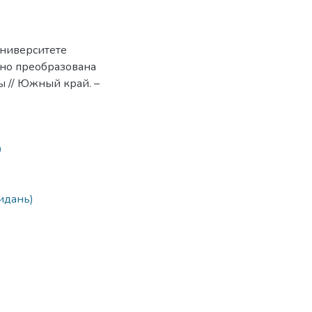
ниверситете
но преобразована
 // Южный край. –
0
идань)