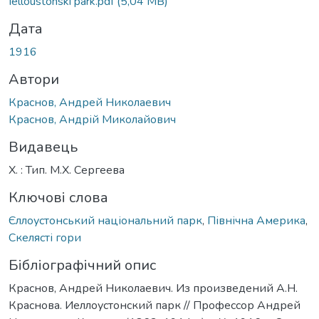
Ielloustonski park.pdf
(5,04 MB)
Дата
1916
Автори
Краснов, Андрей Николаевич
Краснов, Андрій Миколайович
Видавець
Х. : Тип. М.Х. Сергеева
Ключові слова
Єллоустонський національний парк
,
Північна Америка
,
Скелясті гори
Бібліографічний опис
Краснов, Андрей Николаевич. Из произведений А.Н.
Краснова. Иеллоустонский парк // Профессор Андрей