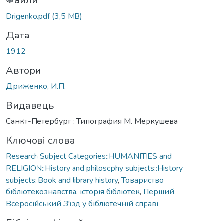
ажиться...
Файли
Drigenko.pdf
(3,5 MB)
Дата
1912
Автори
Дриженко, И.П.
Видавець
Санкт-Петербург : Типография М. Меркушева
Ключові слова
Research Subject Categories::HUMANITIES and
RELIGION::History and philosophy subjects::History
subjects::Book and library history
,
Товариство
бібліотекознавства
,
історія бібліотек
,
Перший
Всеросійський З'їзд у бібліотечній справі