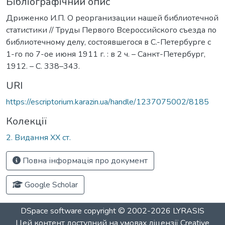
Бібліографічний опис
Дриженко И.П. О реорганизации нашей библиотечной
статистики // Труды Первого Всероссийского съезда по
библиотечному делу, состоявшегося в С.-Петербурге с
1-го по 7-ое июня 1911 г. : в 2 ч. – Санкт-Петербург,
1912. – С. 338–343.
URI
https://escriptorium.karazin.ua/handle/1237075002/8185
Колекції
2. Видання ХХ ст.
Повна інформація про документ
Google Scholar
DSpace software
copyright © 2002-2026
LYRASIS
Цей контент доступний на умовах ліцензії
Creative