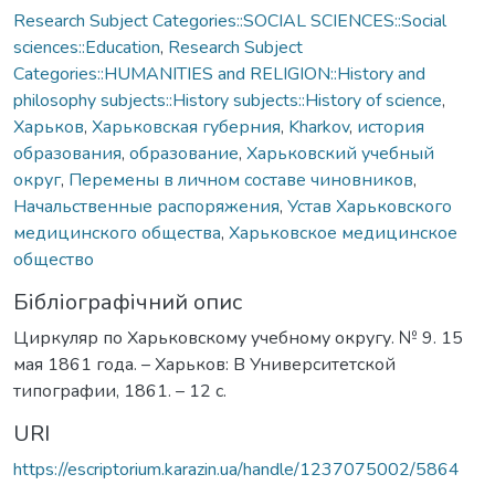
Research Subject Categories::SOCIAL SCIENCES::Social
sciences::Education
,
Research Subject
Categories::HUMANITIES and RELIGION::History and
philosophy subjects::History subjects::History of science
,
Харьков
,
Харьковская губерния
,
Kharkov
,
история
образования
,
образование
,
Харьковский учебный
округ
,
Перемены в личном составе чиновников
,
Начальственные распоряжения
,
Устав Харьковского
медицинского общества
,
Харьковское медицинское
общество
Бібліографічний опис
Циркуляр по Харьковскому учебному округу. № 9. 15
мая 1861 года. – Харьков: В Университетской
типографии, 1861. – 12 с.
URI
https://escriptorium.karazin.ua/handle/1237075002/5864