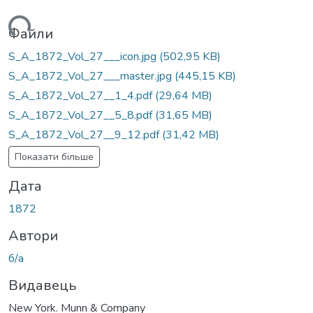
житься...
Файли
S_A_1872_Vol_27___icon.jpg
(502,95 KB)
S_A_1872_Vol_27___master.jpg
(445,15 KB)
S_A_1872_Vol_27__1_4.pdf
(29,64 MB)
S_A_1872_Vol_27__5_8.pdf
(31,65 MB)
S_A_1872_Vol_27__9_12.pdf
(31,42 MB)
Показати більше
Дата
1872
Автори
б/а
Видавець
New York. Munn & Company