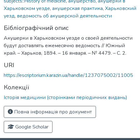
subjects::History of medicine
,
акушерство
,
акушерки в
Харьковском уезде
,
акушерская практика
,
Харьковский
уезд
,
ведомость об акушерской деятельности
Бібліографічний опис
Акушерки в Харьковском уезде о своей деятельности
будут доставлять ежемесячно ведомость // Южный
край. – Харьков, 1894. – 16 января. – № 4479. – С. 2.
URI
https://escriptorium.karazin.ua/handle/1237075002/11005
Колекції
Історія медицини (сторінками періодичних видань)
Повна інформація про документ
Google Scholar