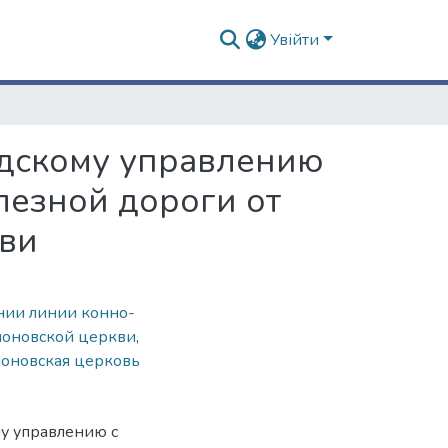
Увійти
одскому управлению
лезной дороги от
кви
нии линии конно-
моновской церкви
,
оновская церковь
у управлению с