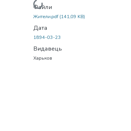
Вантажиться...
Файли
Жители.pdf
(141,09 KB)
Дата
1894-03-23
Видавець
Харьков