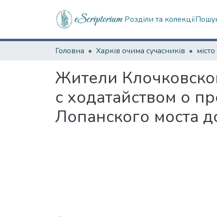
Розділи та колекції
Пошук
Головна
Харків очима сучасників
місто
Жители Клочковско
с ходатайством о п
Лопанского моста 