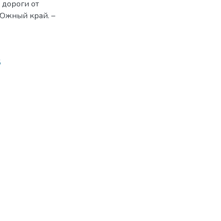
 дороги от
 Южный край. –
5