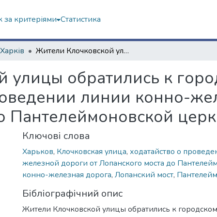
 за критеріями
Статистика
 Харків
Жители Клочковской улицы обратились к городскому управлению с ходатайством о проведении линии конно-железной дороги от Лопанского моста до Пантелеймоновской церкви
й улицы обратились к гор
роведении линии конно-же
до Пантелеймоновской цер
Ключові слова
Харьков
,
Клочковская улица
,
ходатайство о проведе
железной дороги от Лопанского моста до Пантелей
конно-железная дорога
,
Лопанский мост
,
Пантелейм
Бібліографічний опис
Жители Клочковской улицы обратились к городском