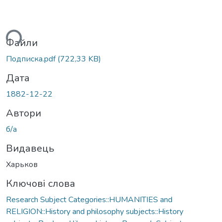
ься...
Файли
Подписка.pdf
(722,33 KB)
Дата
1882-12-22
Автори
б/а
Видавець
Харьков
Ключові слова
Research Subject Categories::HUMANITIES and
RELIGION::History and philosophy subjects::History