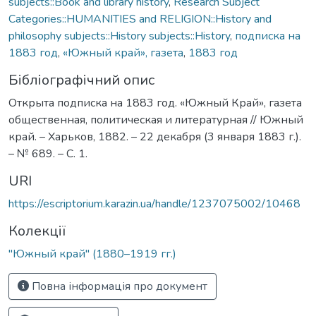
subjects::Book and library history
,
Research Subject
Categories::HUMANITIES and RELIGION::History and
philosophy subjects::History subjects::History
,
подписка на
1883 год
,
«Южный край», газета
,
1883 год
Бібліографічний опис
Открыта подписка на 1883 год. «Южный Край», газета
общественная, политическая и литературная // Южный
край. – Харьков, 1882. – 22 декабря (3 января 1883 г.).
– № 689. – С. 1.
URI
https://escriptorium.karazin.ua/handle/1237075002/10468
Колекції
"Южный край" (1880–1919 гг.)
Повна інформація про документ