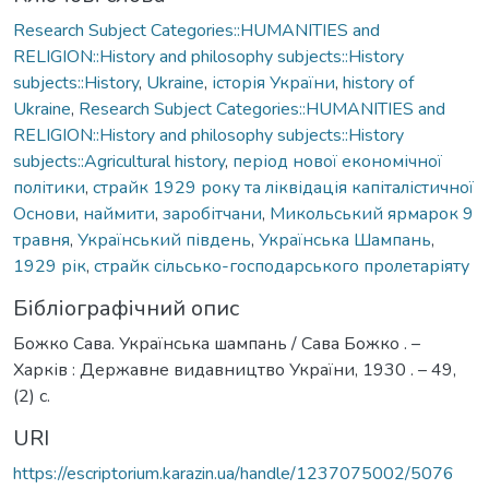
Research Subject Categories::HUMANITIES and
RELIGION::History and philosophy subjects::History
subjects::History
,
Ukraine
,
історія України
,
history of
Ukraine
,
Research Subject Categories::HUMANITIES and
RELIGION::History and philosophy subjects::History
subjects::Agricultural history
,
період нової економічної
політики
,
страйк 1929 року та ліквідація капіталістичної
Основи
,
наймити
,
заробітчани
,
Микольський ярмарок 9
травня
,
Український південь
,
Українська Шампань
,
1929 рік
,
страйк сільсько-господарського пролетаріяту
Бібліографічний опис
Божко Сава. Українська шампань / Сава Божко . –
Харків : Державне видавництво України, 1930 . – 49,
(2) с.
URI
https://escriptorium.karazin.ua/handle/1237075002/5076