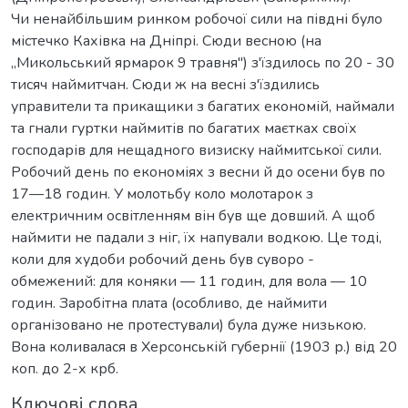
Чи ненайбільшим ринком робочої сили на півдні було
містечко Кахівка на Дніпрі. Сюди весною (на
„Микольський ярмарок 9 травня") з'їздилось по 20 - 30
тисяч наймитчан. Сюди ж на весні з'їздились
управители та прикащики з багатих економій, наймали
та гнали гуртки наймитів по багатих маєтках своїх
господарів для нещадного визиску наймитської сили.
Робочий день по економіях з весни й до осени був по
17—18 годин. У молотьбу коло молотарок з
електричним освітленням він був ще довший. А щоб
наймити не падали з ніг, їх напували водкою. Це тоді,
коли для худоби робочий день був суворо -
обмежений: для коняки — 11 годин, для вола — 10
годин. Заробітна плата (особливо, де наймити
організовано не протестували) була дуже низькою.
Вона коливалася в Херсонській губернії (1903 р.) від 20
коп. до 2-х крб.
Ключові слова