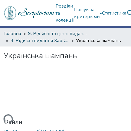
Розділи
Пошук за
та
Статистика
критеріями
колекції
Головна
9. Рідкісні та цінні видання
4. Рідкісні видання Харкова ХХ ст.
Українська шампань
Українська шампань
ься...
Файли