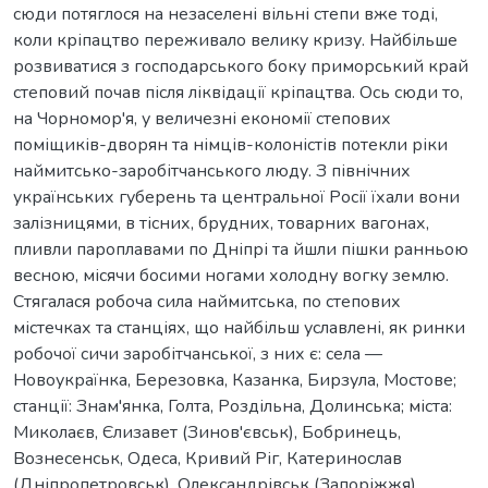
сюди потяглося на незаселені вільні степи вже тоді,
коли кріпацтво переживало велику кризу. Найбільше
розвиватися з господарського боку приморський край
степовий почав після ліквідації кріпацтва. Ось сюди то,
на Чорномор'я, у величезні економії степових
поміщиків-дворян та німців-колоністів потекли ріки
наймитсько-заробітчанського люду. З північних
українських губерень та центральної Росії їхали вони
залізницями, в тісних, брудних, товарних вагонах,
пливли пароплавами по Дніпрі та йшли пішки ранньою
весною, місячи босими ногами холодну вогку землю.
Стягалася робоча сила наймитська, по степових
містечках та станціях, що найбільш уславлені, як ринки
робочої сичи заробітчанської, з них є: села —
Новоукраїнка, Березовка, Казанка, Бирзула, Мостове;
станції: Знам'янка, Голта, Роздільна, Долинська; міста:
Миколаєв, Єлизавет (Зинов'євськ), Бобринець,
Вознесенськ, Одеса, Кривий Ріг, Катеринослав
(Дніпропетровськ), Олександрівськ (Запоріжжя).