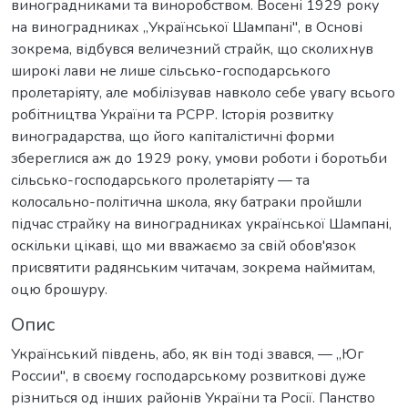
виноградниками та виноробством. Восені 1929 року
на виноградниках „Української Шампані", в Основі
зокрема, відбувся величезний страйк, що сколихнув
широкі лави не лише сільсько-господарського
пролетаріяту, але мобілізував навколо себе увагу всього
робітництва України та РСРР. Історія розвитку
виноградарства, що його капіталістичні форми
збереглися аж до 1929 року, умови роботи і боротьби
сільсько-господарського пролетаріяту — та
колосально-політична школа, яку батраки пройшли
підчас страйку на виноградниках української Шампані,
оскільки цікаві, що ми вважаємо за свій обов'язок
присвятити радянським читачам, зокрема наймитам,
оцю брошуру.
Опис
Український південь, або, як він тоді звався, — „Юг
России", в своєму господарському розвиткові дуже
різниться од інших районів України та Росії. Панство