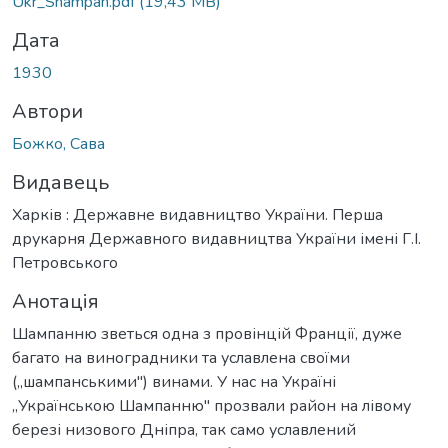
Ukr_Shampan.pdf
(19,43 MB)
Дата
1930
Автори
Божко, Сава
Видавець
Харків : Державне видавництво України. Перша
друкарня Державного видавництва України імені Г.І.
Петровського
Анотація
Шампанню зветься одна з провінцій Франції, дуже
багато на виноградники та уславлена своїми
(„шампанськими") винами. У нас на Україні
„Українською Шампанню" прозвали район на лівому
березі низового Дніпра, так само уславлений