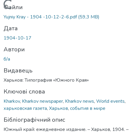
Вантажиться...
Файли
Yujniy Kray - 1904 -10-12-2-6.pdf
(59,3 MB)
Дата
1904-10-17
Автори
б/а
Видавець
Харьков: Типография «Южного Края»
Ключові слова
Kharkov
,
Kharkov newspaper
,
Kharkov news
,
World events
,
харьковская газета
,
Харьков
,
события в мире
Бібліографічний опис
Южный край: ежедневное издание. – Харьков, 1904. –