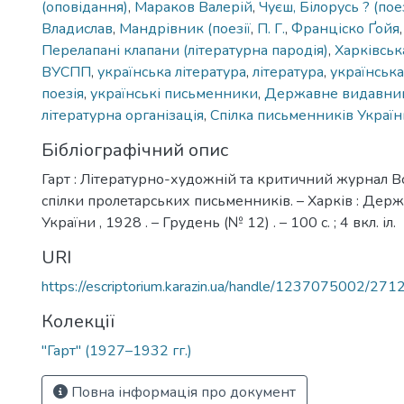
(оповідання)
,
Мараков Валерій
,
Чуєш, Білорусь ? (поез
Владислав
,
Мандрівник (поезії
,
П. Г.
,
Франціско Ґойя
Перелапані клапани (літературна пародія)
,
Харківськ
ВУСПП
,
українська література
,
література
,
українська
поезія
,
українські письменники
,
Державне видавниц
літературна організація
,
Спілка письменників Україн
Бібліографічний опис
Гарт : Літературно-художній та критичний журнал В
спілки пролетарських письменників. – Харків : Де
України , 1928 . – Грудень (№ 12) . – 100 с. ; 4 вкл. іл.
URI
https://escriptorium.karazin.ua/handle/1237075002/271
Колекції
"Гарт" (1927–1932 гг.)
Повна інформація про документ