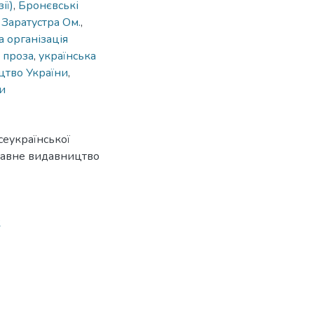
ії)
,
Бронєвські
,
Заратустра Ом.
,
а організація
 проза
,
українська
тво України
,
и
сеукраїнської
ржавне видавництво
2