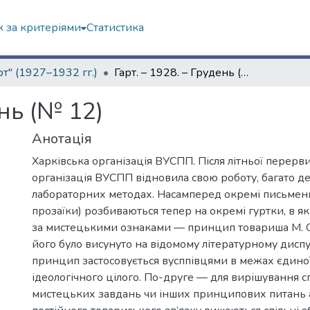
 за критеріями
Статистика
рт" (1927–1932 гг.)
Гарт. – 1928. – Грудень (№ 12)
ень (№ 12)
Анотація
Харківська організація ВУСПП. Після літньої перерв
організація ВУСПП відновила свою роботу, багато 
лабораторних методах. Насамперед окремі письменн
прозаїки) розбиваються тепер на окремі гуртки, в я
за мистецькими ознаками — принцип товариша М. О
його було висунуто на відомому літературному диспу
принцип застосовується вусппівцями в межах єдиної 
ідеологічного цілого. По-друге — для вирішування с
мистецьких завдань чи інших принципових питань 