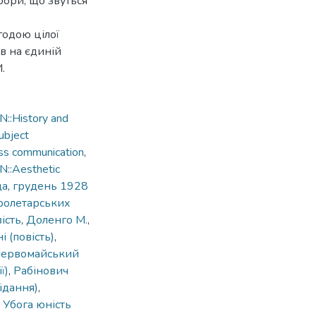
бори, що звуться
годою цілої
ів на єдиній
.
::History and
ubject
ss communication
,
::Aesthetic
да
,
грудень 1928
пролетарських
ість
,
Доленго М.
,
і (повість)
,
ервомайський
ї)
,
Рабінович
відання)
,
,
Убога юність