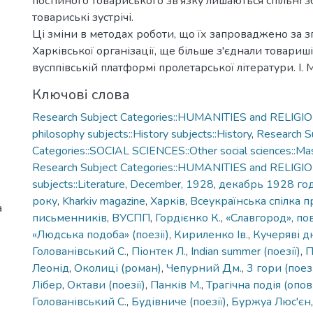
постійного товариського зв’язку лишаються спільні з
товариські зустрічі.
Ці зміни в методах роботи, що їх запроваджено за з
Харківської організації, ще більше з'єднали товариш
вусппівській платформі пролетарської літератури. І. М
Ключові слова
Research Subject Categories::HUMANITIES and RELIGION
philosophy subjects::History subjects::History
,
Research S
Categories::SOCIAL SCIENCES::Other social sciences::Ma
Research Subject Categories::HUMANITIES and RELIGION
subjects::Literature
,
December, 1928
,
декабрь 1928 го
року
,
Kharkiv magazine
,
Харків
,
Всеукраїнська спілка 
а
письменників
,
ВУСПП
,
Гордієнко К.
,
«Славгород», пов
«Людська подоба» (поезії)
,
Кириленко Ів.
,
Кучеряві дн
Голованівський С.
,
Піонтек Л.
,
Indian summer (поезії)
,
П
Леонід
,
Околиці (роман)
,
Чепурний Дм.
,
3 гори (поезі
Лібер
,
Октави (поезії)
,
Панків М.
,
Трагічна подія (опо
Голованівський С.
,
Будівниче (поезії)
,
Буржуа Люс'єн