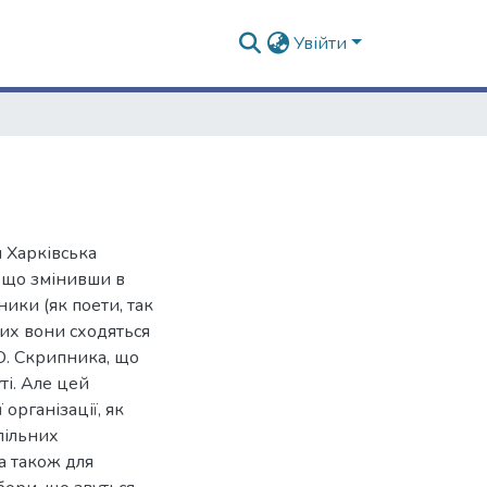
Увійти
и Харківська
дещо змінивши в
ики (як поети, так
ких вони сходяться
. Скрипника, що
ті. Але цей
організації, як
пільних
а також для