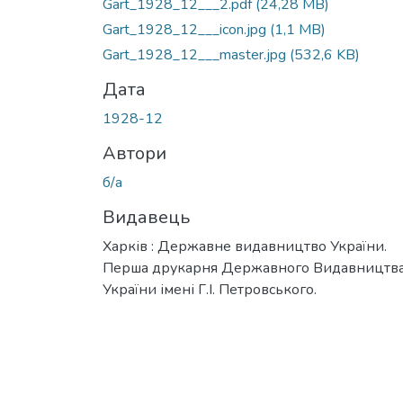
Gart_1928_12___2.pdf
(24,28 MB)
Gart_1928_12___icon.jpg
(1,1 MB)
Gart_1928_12___master.jpg
(532,6 KB)
Дата
1928-12
Автори
б/а
Видавець
Харків : Державне видавництво України.
Перша друкарня Державного Видавництв
України імені Г.І. Петровського.