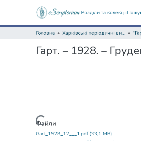
Розділи та колекції
Пошук
Головна
Харківські періодичні видання
"Га
Гарт. – 1928. – Груд
Вантажиться...
Файли
Gart_1928_12___1.pdf
(33,1 MB)