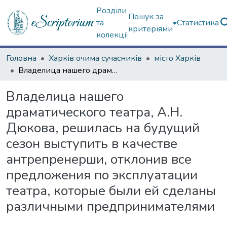
Розділи
Пошук за
та
Статистика
критеріями
колекції
Головна
Харків очима сучасників
місто Харків
Владелица нашего драматического театра, А.Н. Дюкова, решилась на будущий сезон выступить в качестве антрепренерши, отклонив все предложения по эксплуатации театра, которые были ей сделаны различными предпринимателями
Владелица нашего
драматического театра, А.Н.
Дюкова, решилась на будущий
сезон выступить в качестве
антрепренерши, отклонив все
предложения по эксплуатации
театра, которые были ей сделаны
различными предпринимателями