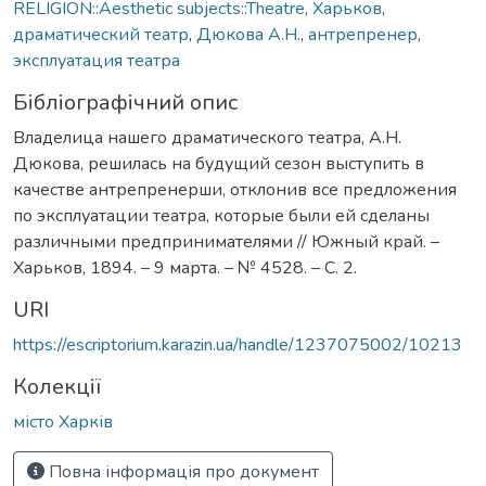
RELIGION::Aesthetic subjects::Theatre
,
Харьков
,
драматический театр
,
Дюкова А.Н.
,
антрепренер
,
эксплуатация театра
Бібліографічний опис
Владелица нашего драматического театра, А.Н.
Дюкова, решилась на будущий сезон выступить в
качестве антрепренерши, отклонив все предложения
по эксплуатации театра, которые были ей сделаны
различными предпринимателями // Южный край. –
Харьков, 1894. – 9 марта. – № 4528. – С. 2.
URI
https://escriptorium.karazin.ua/handle/1237075002/10213
Колекції
місто Харків
Повна інформація про документ