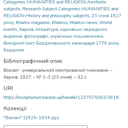
Categories::HUMANITIES and RELIGION::Aesthetic
subjects
,
Research Subject Categories::HUMANITIES and
RELIGION::History and philosophy subjects
,
23 січня 1927
року
,
Kharkiv magazine
,
Kharkоv
,
Kharkov news
,
World
events
,
Харків
,
література
,
харківські періодичні
видання
,
фотографії
,
українські письменники
,
Вихідний лист Бердичівського календаря 1776 року
,
Бердичів
Бібліографічний опис
Всесвіт : універсальний ілюстрований тижневик. –
Харків, 1927. – № 1–3 (23 січня). – 32 с.
URI
https://escriptorium.karazin.ua/handle/1237075002/3618
Колекції
"Всесвіт" (1925–1934 рр.)