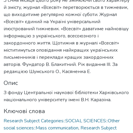
З січня місяця цього року не змінюючи свого характеру
й змісту, журнал «Всесвіт» перетворюється в тижневик,
що виходитиме регулярно кожної суботи. Журнал
«Всесвіт» єдиний на Україні універсальний
ілюстрований тижневик. «Всесвіт» даватиме найновішу
інформацію з українського, всесоюзного і
закордонного життя. Щотижня в журналі «Всесвіт»
міститимуться оповідання найкращих українських
письменників і переклади кращих закордонних
авторів. Фундатор В. Блакитний. Рік видання ІІІ. За
редакцією Шумського О., Касяненка Е.
Опис
З фонду Центральної наукової бібліотеки Харківського
національного університету імені В.Н. Каразіна.
Ключові слова
Research Subject Categories::SOCIAL SCIENCES::Other
social sciences::Mass communication
,
Research Subject