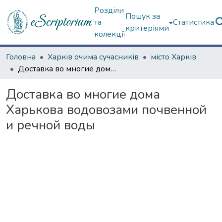
Розділи
Пошук за
та
Статистика
критеріями
колекції
Головна
Харків очима сучасників
місто Харків
Доставка во многие дома Харькова водовозами почвенной и речной воды
Доставка во многие дома
Харькова водовозами почвенной
и речной воды