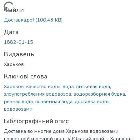
Вантажиться...
Файли
Доставка.pdf
(100,43 KB)
Дата
1882-01-15
Видавець
Харьков
Ключові слова
Харьков
,
качество воды
,
вода
,
питьевая вода
,
злоупотребления водовозов
,
водоразборная будка
,
речная вода
,
почвенная вода
,
доставка воды
водовозами
Бібліографічний опис
Доставка во многие дома Харькова водовозами
почвенной и речной воды // Южный край. – Харьков,