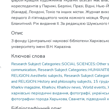
фарби кращих художників України. Всесвіт має вла
коресподентів у Парижі, Берліні, Празі, Відні, Нью-Й
(Канада), Лондоні, Токіо та інших містах. Журнал ви
першого й п’ятнадцятого числа кожного місяця. Фунд
Блакитний. Рік видання ІІ. За редакцією Шумського О
Опис
З фонду Центральної наукової бібліотеки Харківськ
університету імені В.Н. Каразіна.
Ключові слова
Research Subject Categories::SOCIAL SCIENCES::Other so
.
communication
,
Research Subject Categories::HUMANITI
RELIGION::Aesthetic subjects
,
Research Subject Catego
and RELIGION::History and philosophy subjects
,
15 груд
Kharkiv magazine
,
Kharkоv
,
Kharkov news
,
World events
,
харківські періодичні видання
,
фотографії
,
українсь
фотографии города Харькова
,
Сванетія
,
підводний 
Бібліографічний опис