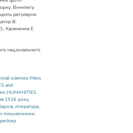
сних фото-
орку, Вінніпегу
ходить регулярно
атор В.
., Касяненка Е.
ого національного
cial sciences::Mass
ES and
ries::HUMANITIES
ня 1926 року
,
Харків
,
література
,
кі письменники
,
крейсер