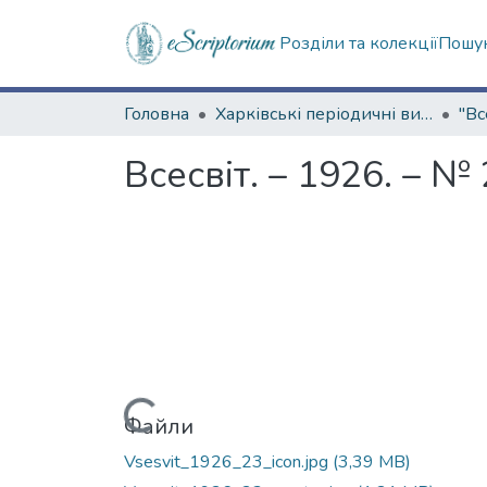
Розділи та колекції
Пошук
Головна
Харківські періодичні видання
"Вс
Всесвіт. – 1926. – № 
Вантажиться...
Файли
Vsesvit_1926_23_icon.jpg
(3,39 MB)