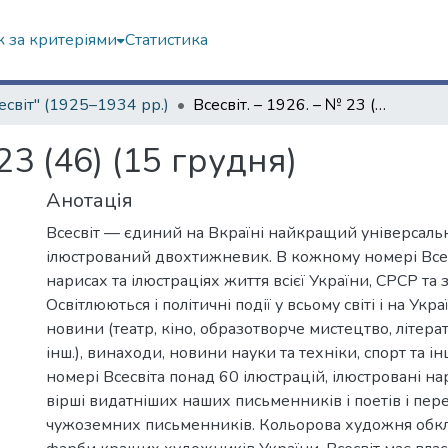
 за критеріями
Статистика
есвіт" (1925–1934 рр.)
Всесвіт. – 1926. – № 23 (46) (15 грудня)
23 (46) (15 грудня)
Анотація
Всесвіт — єдиний на Вкраїні найкращий універсал
ілюстрований двохтижневик. В кожному номері Всес
нарисах та ілюстраціях життя всієї України, СРСР та 
Освітлюються і політичні події у всьому світі і на Укра
новини (театр, кіно, образотворче мистецтво, літера
інш.), винаходи, новини науки та техніки, спорт та і
номері Всесвіта понад 60 ілюстрацій, ілюстровані на
вірші видатніших наших письменників і поетів і пер
чужоземних письменників. Кольорова художня обкл