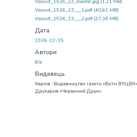
Vsesvit_1926_23_master.jpg
(1,21 MB)
Vsesvit_1926_23___1.pdf
(40,61 MB)
Vsesvit_1926_23___2.pdf
(27,38 MB)
Дата
1926-12-15
Автори
б/а
Видавець
Харків : Видавництво газети «Вісти ВУЦВК»
Друкарня «Червоний Друк».