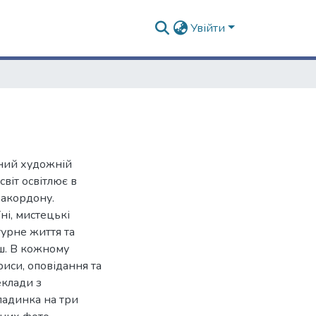
Увійти
ьний художній
віт освітлює в
закордону.
їні, мистецькі
турне життя та
нш. В кожному
риси, оповідання та
еклади з
адинка на три